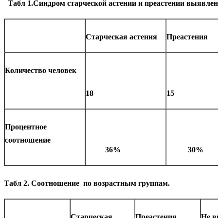
Табл 1.Синдром старческой астении и преастении выявлен
Старческая астения
Преастения
Количество человек
18
15
Процентное
соотношение
36%
30%
Табл 2. Соотношение по возрастным группам.
Старческая
Преастения
Не в