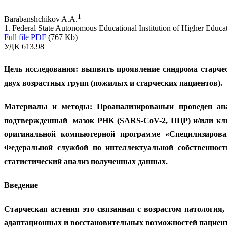
1
Barabanshchikov A.A.
1. Federal State Autonomous Educational Institution of Higher Educ
Full file PDF
(767 Kb)
УДК 613.98
Цель исследования:
выявить проявление синдрома старчес
двух возрастных групп (пожилых и старческих пациентов).
Материалы и методы:
Проанализированыи проведен ан
подтвержденный мазок РНК (SARS-CoV-2, ПЦР) и/или клин
оригинальной компьютерной программе «Специлизирован
Федеральной службой по интеллектуальной собственности
статистический анализ полученных данных.
Введение
Старческая астения это связанная с возрастом патологи
адаптационных и восстановительных возможностей пациента