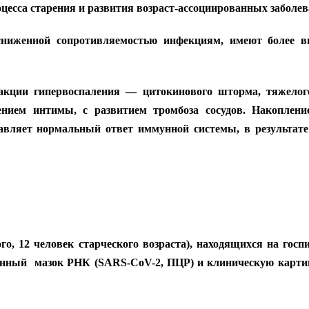
оцесса старения и развития возраст-ассоциированных заболев
сниженной сопротивляемостью инфекциям, имеют более 
акции гипервоспаления — цитокинового шторма, тяжело
ением интимы, с развитием тромбоза сосудов. Накоплени
вляет нормальный ответ иммунной системы, в результате 
о, 12 человек старческого возраста), находящихся на гос
ный мазок РНК (SARS-CoV-2, ПЦР) и клиническую картин