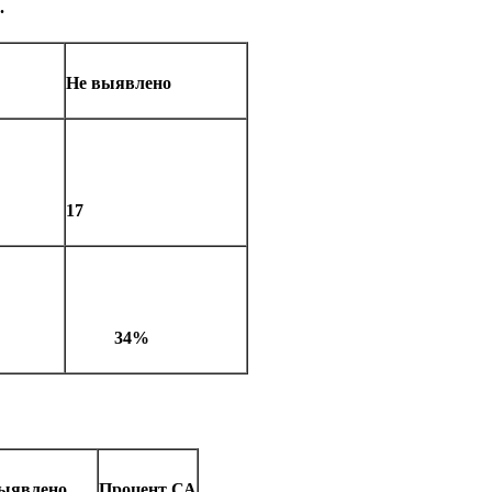
.
Не выявлено
17
34%
ыявлено
Процент СА