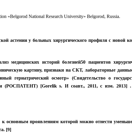
ation «Belgorod National Research University» Belgorod, Russia.
кой астении у больных хирургического профиля с новой к
ализ медицинских историй болезней50 пациентов хирург
ическую картину, признаки на СКТ, лабораторные данные
ный гериатрический осмотр» (Свидетельство о государс
 (РОСПАТЕНТ) [Gorelik s. И соавт., 2011, с изм. 2013] 
я, к основным проявлениям которой можно отнести уменьш
. [9]