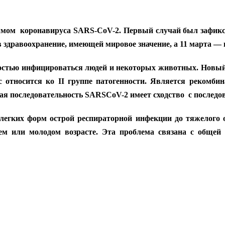
м коронавируса SARS-CoV-2. Первый случай был зафиксиров
здравоохранение, имеющей мировое значение, а 11 марта — п
ностью инфицироваться людей и некоторых животных. Нов
с относится ко II группе патогенности. Является реком
я последовательность SARSCoV-2 имеет сходство с последов
егких форм острой респираторной инфекции до тяжелого 
ем или молодом возрасте. Эта проблема связана с обще