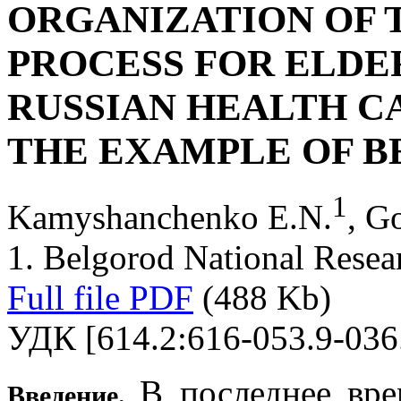
ORGANIZATION OF 
PROCESS FOR ELDER
RUSSIAN HEALTH C
THE EXAMPLE OF B
1
Kamyshanchenko E.N.
, G
1. Belgorod National Resea
Full file PDF
(488 Kb)
УДК [614.2:616-053.9-036
В последнее вре
Введение.