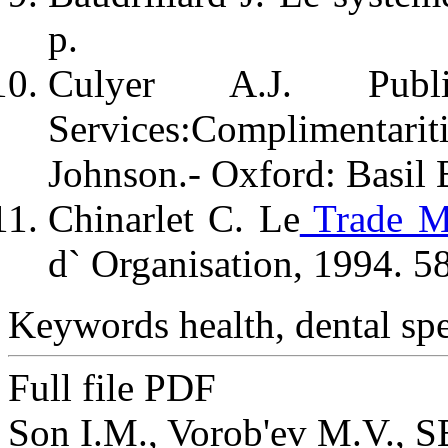
p.
Culyer A.J. Publ
Services:Complimentaritie
Johnson.- Oxford: Basil 
Chinarlet C. Le
Trade M
d` Organisation, 1994. 5
Keywords
health, dental spec
Full file PDF
Son I.M., Vorob'ev M.V