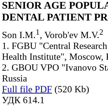
SENIOR AGE POPUL
DENTAL PATIENT PR
1
2
Son I.M.
, Vorob'ev M.V.
1. FGBU "Central Research I
Health Institute", Moscow, 
2. GBOU VPO "Ivanovo Sta
Russia
Full file PDF
(520 Kb)
УДК 614.1