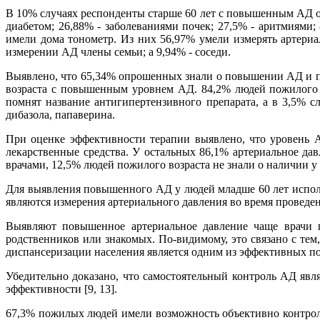
В 10% случаях респонденты старше 60 лет с повышенным АД о
диабетом; 26,88% - заболеваниями почек; 27,5% - аритмиями
имели дома тонометр. Из них 56,97% умели измерять артери
измерении АД члены семьи; а 9,94% - соседи.
Выявлено, что 65,34% опрошенных знали о повышении АД и п
возраста с повышенным уровнем АД. 84,2% людей пожилого в
помнят название антигипертензивного препарата, а в 3,5% с
дибазола, папаверина.
При оценке эффективности терапии выявлено, что уровень 
лекарственные средства. У остальных 86,1% артериальное да
врачами, 12,5% людей пожилого возраста не знали о наличии 
Для выявления повышенного АД у людей младше 60 лет испол
являются измерения артериального давления во время проведе
Выявляют повышенное артериальное давление чаще врачи п
родственников или знакомых. По-видимому, это связано с те
диспансеризации населения является одним из эффективных под
Убедительно доказано, что самостоятельный контроль АД яв
эффективности [9, 13].
67,3% пожилых людей имели возможность объективно контроли