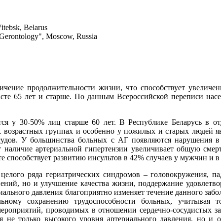
itebsk, Belarus
" Gerontology", Moscow, Russia
личение продолжительности жизни, что способствует увеличен
асте 65 лет и старше. По данным Всероссийской переписи насел
ется у 30-50% лиц старше 60 лет. В Республике Беларусь в 
 возрастных группах и особенно у пожилых и старых людей я
осудов. У большинства больных с АГ появляются нарушения в
т наличие артериальной гипертензии увеличивает общую смерт
 способствует развитию инсультов в 42% случаев у мужчин и в
елого ряда гериатрических синдромов – головокружения, пад
ений, но и улучшение качества жизни, поддержание удовлетво
ального давления благоприятно изменяет течение данного забол
льному сохранению трудоспособности больных, учитывая т
ероприятий, проводимых в отношении сердечно-сосудистых заб
я не только высокого уровня артериального давления, но и