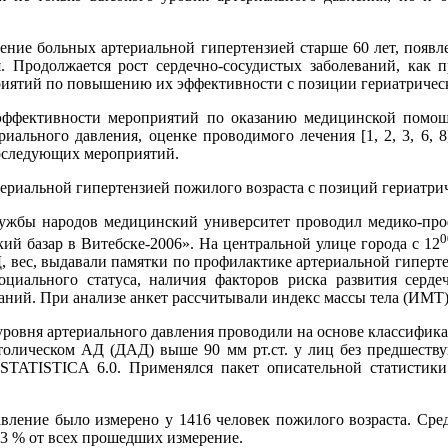
чение больных артериальной гипертензией старше 60 лет, поя
я. Продолжается рост сердечно-сосудистых заболеваний, как 
приятий по повышению их эффективности с позиции гериатричес
эффективности мероприятий по оказанию медицинской помо
ального давления, оценке проводимого лечения [1, 2, 3, 6, 8
последующих мероприятий.
териальной гипертензией пожилого возраста с позиций гериатри
ужбы народов медицинский университет проводил медико-про
0
й базар в Витебске-2006». На центральной улице города с 12
 вес, выдавали памятки по профилактике артериальной гипертен
циального статуса, наличия факторов риска развития серде
ний. При анализе анкет рассчитывали индекс массы тела (ИМТ)
 уровня артериального давления проводили на основе классифик
столическом АД (ДАД) выше 90 мм рт.ст. у лиц без предшест
TATISTICA 6.0. Применялся пакет описательной статистики:
вление было измерено у 1416 человек пожилого возраста. Сред
6,3 % от всех прошедших измерение.