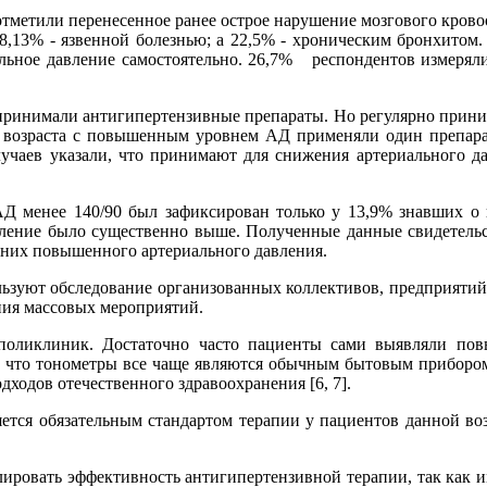
тметили перенесенное ранее острое нарушение мозгового кровоо
; 8,13% - язвенной болезнью; а 22,5% - хроническим бронхито
альное давление самостоятельно. 26,7% респондентов измеряли
ринимали антигипертензивные препараты. Но регулярно прини
озраста с повышенным уровнем АД применяли один препарат, 
лучаев указали, что принимают для снижения артериального дав
АД менее 140/90 был зафиксирован только у 13,9% знавших 
вление было существенно выше. Полученные данные свидетельс
у них повышенного артериального давления.
ьзуют обследование организованных коллективов, предприятий
ния массовых мероприятий.
оликлиник. Достаточно часто пациенты сами выявляли пов
м, что тонометры все чаще являются обычным бытовым приборо
ходов отечественного здравоохранения [6, 7].
ляется обязательным стандартом терапии у пациентов данной в
ровать эффективность антигипертензивной терапии, так как и