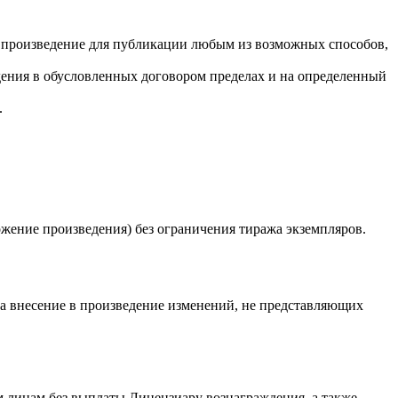
ое произведение для публикации любым из возможных способов,
дения в обусловленных договором пределах и на определенный
.
ожение произведения) без ограничения тиража экземпляров.
 на внесение в произведение изменений, не представляющих
м лицам без выплаты Лицензиару вознаграждения, а также