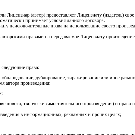
сли Лицензиар (автор) предоставляет Лицензиату (издатель) св
томатически принимает условия данного договора.
иату неисключительные права на использование своего произве
и авторскими правами на передаваемое Лицензиату произведение
т следующие права:
е, обнародование, дублирование, тиражирование или иное размн
мя автора произведения;
м;
нове нового, творчески самостоятельного произведения) и право
изведения в информационных, рекламных и прочих целях;
рных условиях полученные по настоящему договору права третьи