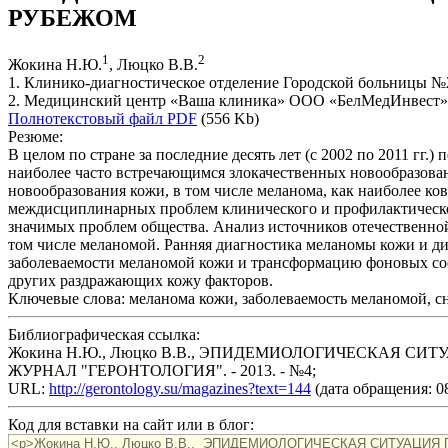
РУБЕЖОМ
1
2
Жокина Н.Ю.
, Люцко В.В.
1. Клинико-диагностическое отделение Городской больницы №20
2. Медицинский центр «Ваша клиника» ООО «БелМедИнвест», 
Полнотекстовый файл PDF
(556 Kb)
Резюме:
В целом по стране за последние десять лет (с 2002 по 2011 гг
наиболее часто встречающимся злокачественных новообразован
новообразования кожи, в том числе меланома, как наиболее ков
междисциплинарных проблем клинического и профилактическог
значимых проблем общества. Анализ источников отечественной
том числе меланомой. Ранняя диагностика меланомы кожи и д
заболеваемости меланомой кожи и трансформацию фоновых со
других раздражающих кожу факторов.
Ключевые слова:
меланома кожи, заболеваемость меланомой, с
Библиографическая ссылка:
Жокина Н.Ю., Люцко В.В., ЭПИДЕМИОЛОГИЧЕСКАЯ С
ЖУРНАЛ "ГЕРОНТОЛОГИЯ". - 2013. - №4;
URL:
http://gerontology.su/magazines?text=144
(дата обращения: 08
Код для вставки на сайт или в блог: