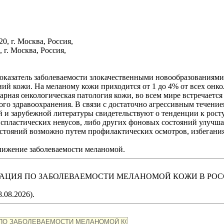
, г. Москва, Россия,
г. Москва, Россия,
.) показатель заболеваемости злокачественными новообразования
ий кожи. На меланому кожи приходится от 1 до 4% от всех онко
арная онкологическая патология кожи, во всем мире встречается
о здравоохранения. В связи с достаточно агрессивным течением
 и зарубежной литературы свидетельствуют о тенденции к рост
испластических невусов, либо других фоновых состояний улучш
стояний возможно путем профилактических осмотров, избегани
нижение заболеваемости меланомой.
ИТУАЦИЯ ПО ЗАБОЛЕВАЕМОСТИ МЕЛАНОМОЙ КОЖИ В РО
.08.2026).