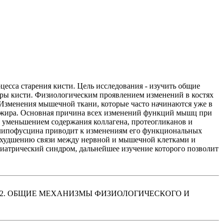
есса старения кисти. Цель исследования - изучить общие
уры кисти. Физиологическим проявлением изменений в костях
 Изменения мышечной ткани, которые часто начинаются уже в
и жира. Основная причина всех изменений функций мышц при
 уменьшением содержания коллагена, протеогликанов и
в липофусцина приводит к изменениям его функциональных
к ухудшению связи между нервной и мышечной клетками и
риатрический синдром, дальнейшее изучение которого позволит
Ь. ЧАСТЬ 2. ОБЩИЕ МЕХАНИЗМЫ ФИЗИОЛОГИЧЕСКОГО И