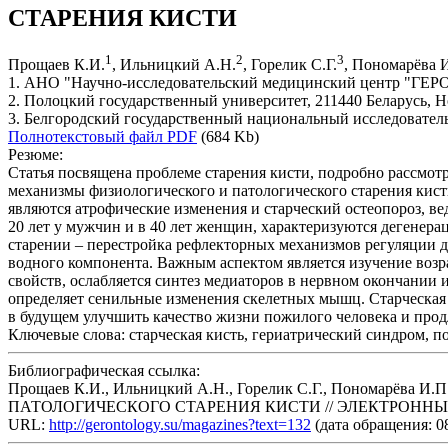
СТАРЕНИЯ КИСТИ
1
2
3
Прощаев К.И.
, Ильницкий А.Н.
, Горелик С.Г.
, Пономарёва 
1. АНО "Научно-исследовательский медицинский центр "ГЕ
2. Полоцкий государственный университет, 211440 Беларусь, 
3. Белгородский государственный национальный исследователь
Полнотекстовый файл PDF
(684 Kb)
Резюме:
Статья посвящена проблеме старения кисти, подробно рассмот
механизмы физиологического и патологического старения кис
являются атрофические изменения и старческий остеопороз, в
20 лет у мужчин и в 40 лет женщин, характеризуются дегене
старении – перестройка рефлекторных механизмов регуляции 
водного компонента. Важным аспектом является изучение воз
свойств, ослабляется синтез медиаторов в нервном окончании 
определяет сенильные изменения скелетных мышц. Старческая 
в будущем улучшить качество жизни пожилого человека и прод
Ключевые слова:
старческая кисть, гериатрический синдром, п
Библиографическая ссылка:
Прощаев К.И., Ильницкий А.Н., Горелик С.Г., Пономарё
ПАТОЛОГИЧЕСКОГО СТАРЕНИЯ КИСТИ // ЭЛЕКТРОННЫЙ 
URL:
http://gerontology.su/magazines?text=132
(дата обращения: 08