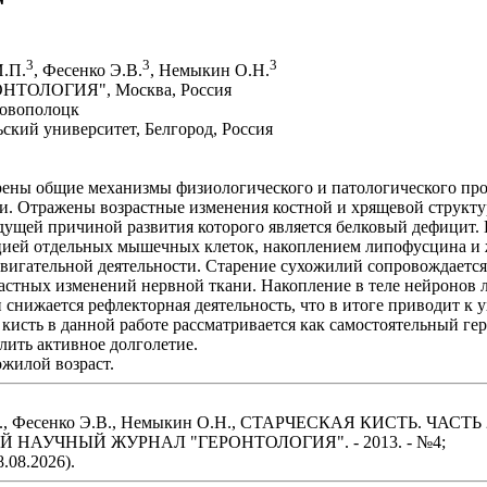
3
3
3
И.П.
, Фесенко Э.В.
, Немыкин О.Н.
РОНТОЛОГИЯ", Москва, Россия
Новополоцк
ский университет, Белгород, Россия
рены общие механизмы физиологического и патологического проц
ти. Отражены возрастные изменения костной и хрящевой структ
едущей причиной развития которого является белковый дефицит.
рацией отдельных мышечных клеток, накоплением липофусцина 
двигательной деятельности. Старение сухожилий сопровождается
растных изменений нервной ткани. Накопление в теле нейроно
и снижается рефлекторная деятельность, что в итоге приводит 
кисть в данной работе рассматривается как самостоятельный ге
лить активное долголетие.
ожилой возраст.
ва И.П., Фесенко Э.В., Немыкин О.Н., СТАРЧЕСКАЯ КИСТ
НАУЧНЫЙ ЖУРНАЛ "ГЕРОНТОЛОГИЯ". - 2013. - №4;
.08.2026).