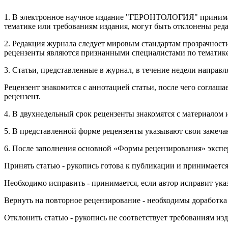
1. В электронное научное издание "ГЕРОНТОЛОГИЯ" принимают
тематике или требованиям издания, могут быть отклонены ред
2. Редакция журнала следует мировым стандартам прозрачности
рецензенты являются признанными специалистами по тематике 
3. Статьи, представленные в журнал, в течение недели направ
Рецензент знакомится с аннотацией статьи, после чего соглаша
рецензент.
4. В двухнедельный срок рецензенты знакомятся с материалом 
5. В представленной форме рецензенты указывают свои замеча
6. После заполнения основной «Формы рецензирования» эксп
Принять статью - рукопись готова к публикации и принимаетс
Необходимо исправить - принимается, если автор исправит ук
Вернуть на повторное рецензирование - необходимы доработка
Отклонить статью - рукопись не соответствует требованиям из