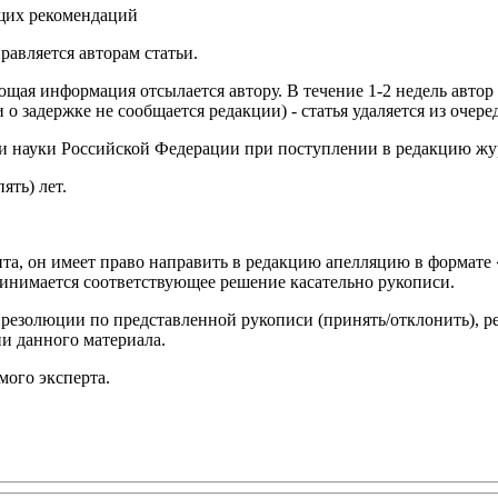
ущих рекомендаций
авляется авторам статьи.
ющая информация отсылается автору. В течение 1-2 недель автор
и о задержке не сообщается редакции) - статья удаляется из оче
 и науки Российской Федерации при поступлении в редакцию жу
ять) лет.
нта, он имеет право направить в редакцию апелляцию в формате
ринимается соответствующее решение касательно рукописи.
езолюции по представленной рукописи (принять/отклонить), ред
и данного материала.
мого эксперта.